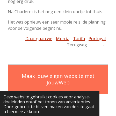
nog erg druk.
Na Charleroi is het nog een klein uurtje tot thuis.
Het was opnieuw een zeer mooie reis, de planning
voor de volgende begint nu.
Daar gaan we
-
Murcia
-
Tarifa
-
Portugal
-
Terugweg -
Maak jouw eigen website met
JouwWeb
Deze website gebruikt cookies voor analyse-
doeleinden en/of het tonen van advertenties.
Door gebruik te blijven maken van de site gaat
u hiermee akkoord.
© 2019 - 2026 Graag gewoon iets anders