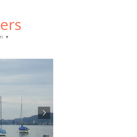
ers
en