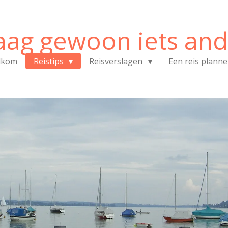
aag gewoon iets and
lkom
Reistips
Reisverslagen
Een reis plann