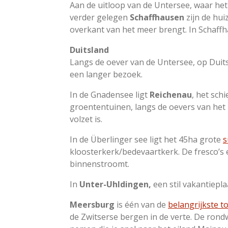
Aan de uitloop van de Untersee, waar het 
verder gelegen
Schaffhausen
zijn de hui
overkant van het meer brengt. In Schaffh
Duitsland
Langs de oever van de Untersee, op Duits
een langer bezoek.
In de Gnadensee ligt
Reichenau
, het sch
groententuinen, langs de oevers van het 
volzet is.
In de Überlinger see ligt het 45ha grote
s
kloosterkerk/bedevaartkerk. De fresco’s e
binnenstroomt.
In
Unter-Uhldingen
,
een stil vakantiepl
Meersburg
is één van de
belangrijkste t
de Zwitserse bergen in de verte. De rondw