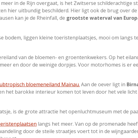
meer in de Rijn overgaat, is het Zwitserse schilderachtige s
zen hier uitbundig beschilderd. Hier ligt ook de brug over de 
ausen kan je de Rheinfall, de
grootste waterval van Europ
e bodem, liggen kleine toeristenplaatsjes, mooi om langs te
iereiland van de bloemen- en groentenkwekers. Op het eiland 
meer en door de weinige dorpjes. Voor motorhomes is er ee
ubtropisch bloemeneiland
Mainau
.
Aan de oever ligt in
Birn
n het barokke interieur komen tot leven door het vele licht
aatsje, is de grote attractie het openluchtmuseum met de p
oeristenplaatsen
langs het meer. Van op de promenade heeft
andeling door de steile straatjes voert tot in de wijngaard