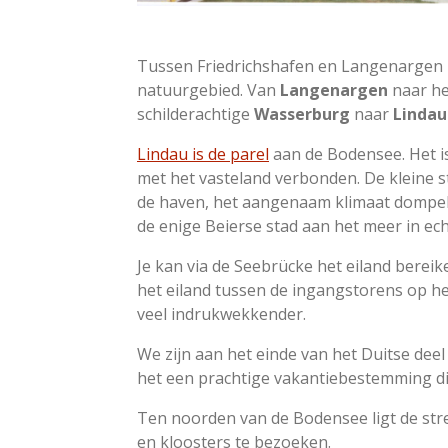
Tussen Friedrichshafen en
Langenargen
natuurgebied. Van
Langenargen
naar he
schilderachtige
Wasserburg
naar
Lindau
Lindau
is de parel
aan de Bodensee. Het is
met het vasteland verbonden. De kleine st
de haven, het aangenaam klimaat dompele
de enige Beierse stad aan het meer in ec
Je kan via de Seebrücke het eiland berei
het eiland tussen de ingangstorens op he
veel indrukwekkender.
We zijn aan het einde van het Duitse de
het een prachtige vakantiebestemming die
Ten noorden van de Bodensee ligt de st
en kloosters te bezoeken.