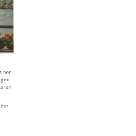
s het
ngen
teren
 het