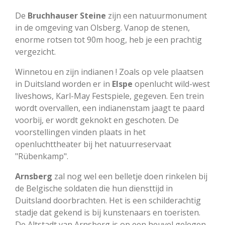
De
Bruchhauser Steine
zijn een natuurmonument
in de omgeving van Olsberg. Vanop de stenen,
enorme rotsen tot 90m hoog, heb je een prachtig
vergezicht.
Winnetou en zijn indianen ! Zoals op vele plaatsen
in Duitsland worden er in
Elspe
openlucht wild-west
liveshows, Karl-May Festspiele, gegeven. Een trein
wordt overvallen, een indianenstam jaagt te paard
voorbij, er wordt geknokt en geschoten. De
voorstellingen vinden plaats in het
openluchttheater bij het natuurreservaat
"Rübenkamp".
Arnsberg
zal nog wel een belletje doen rinkelen bij
de Belgische soldaten die hun diensttijd in
Duitsland doorbrachten. Het is een schilderachtig
stadje dat gekend is bij kunstenaars en toeristen.
De Altstadt van Arnsberg is op een heuvel gelegen,