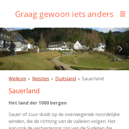
Ga
Graag gewoon iets anders
direct
naar
de
hoofdinhoud
Welkom
»
Reistips
»
Duitsland
»
Sauerland
Sauerland
Het land der 1000 bergen
Sauer of zuur duidt op de overwegende noordelijke
winden, die de richting van de valleien volgen. Het
kan ook de verbastering zijn van de Sudeten die