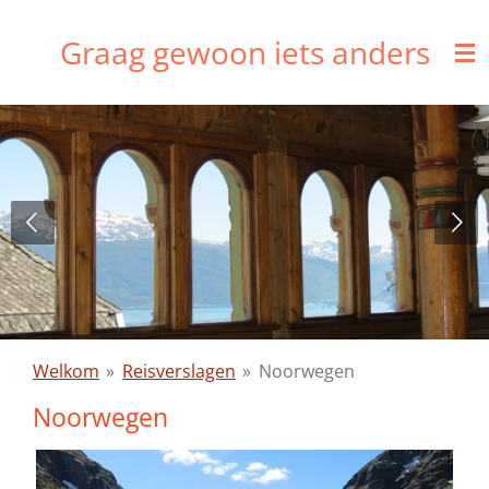
Ga
Graag gewoon iets anders
direct
naar
de
hoofdinhoud
Welkom
»
Reisverslagen
»
Noorwegen
Noorwegen