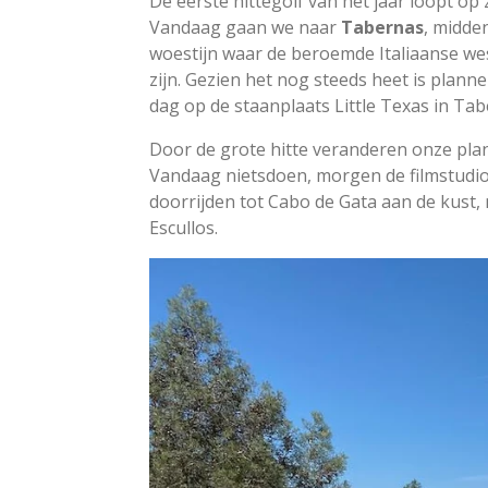
De eerste hittegolf van het jaar loopt op 
Vandaag gaan we naar
Tabernas
, midde
woestijn waar de beroemde Italiaanse 
zijn. Gezien het nog steeds heet is plann
dag op de staanplaats Little Texas in Ta
Door de grote hitte veranderen onze pla
Vandaag nietsdoen, morgen de filmstudi
doorrijden tot Cabo de Gata aan de kust,
Escullos.