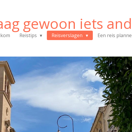
aag gewoon iets and
lkom
Reistips
Reisverslagen
Een reis plann