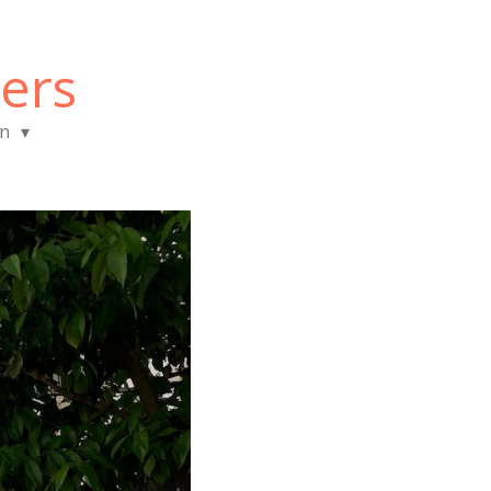
ers
en