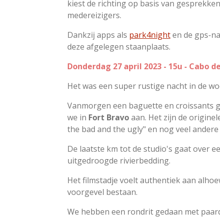
kiest de richting op basis van gesprekke
medereizigers.
Dankzij apps als
park4night
en de gps-nav
deze afgelegen staanplaats.
Donderdag 27 april 2023 - 15u - Cabo d
Het was een super rustige nacht in de woe
Vanmorgen een baguette en croissants g
we in
Fort Bravo
aan. Het zijn de origine
the bad and the ugly" en nog veel ander
De laatste km tot de studio's gaat over 
uitgedroogde rivierbedding.
Het filmstadje voelt authentiek aan alhoe
voorgevel bestaan.
We hebben een rondrit gedaan met paard 