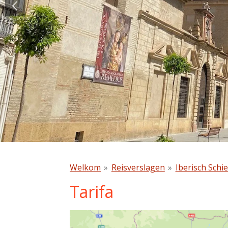
Welkom
»
Reisverslagen
»
Iberisch Schie
Tarifa