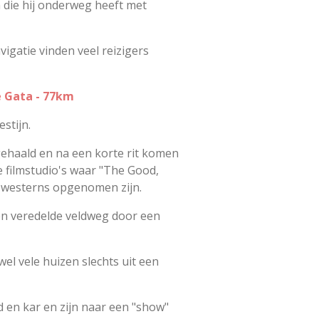
n die hij onderweg heeft met
igatie vinden veel reizigers
e Gata - 77km
stijn.
ehaald en na een korte rit komen
le filmstudio's waar "The Good,
e westerns opgenomen zijn.
een veredelde veldweg door een
wel vele huizen slechts uit een
en kar en zijn naar een "show"